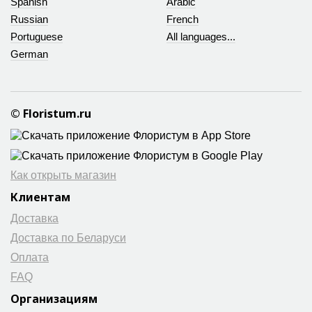
Spanish
Arabic
Russian
French
Portuguese
All languages...
German
© Floristum.ru
Как открыть магазин
Клиентам
Доставка
Доставка по Беларуси
Оплата
FAQ
Организациям