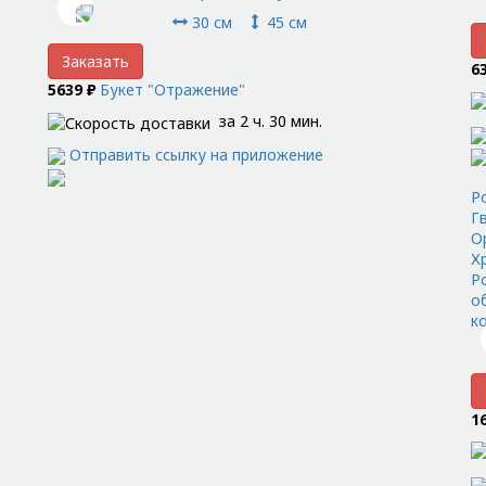
30 см
45 см
Заказать
6
5639 ₽
Букет "Отражение"
за 2 ч. 30 мин.
Отправить ссылку на приложение
Ро
Гв
О
Х
Ро
о
к
1