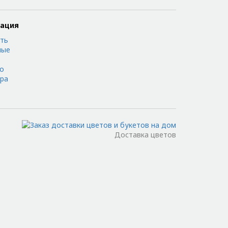
мация
ть
ные
 о
ора
Доставка цветов