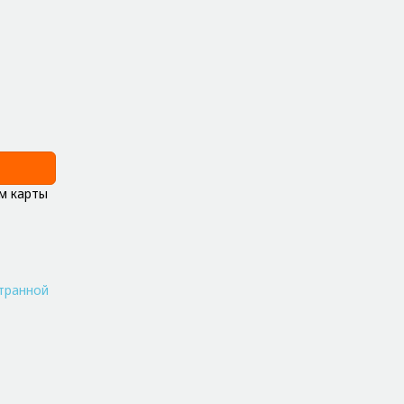
м карты
транной