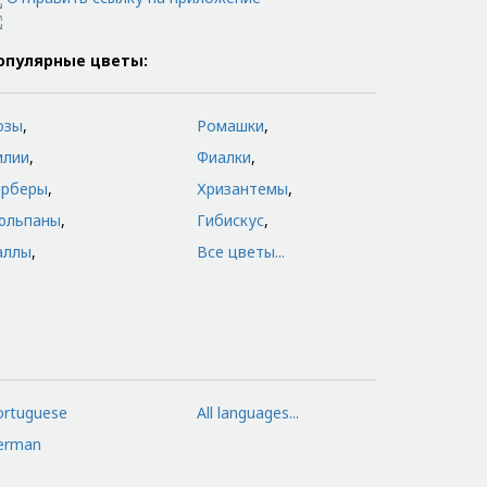
опулярные цветы:
озы
,
Ромашки
,
илии
,
Фиалки
,
ерберы
,
Хризантемы
,
юльпаны
,
Гибискус
,
аллы
,
Все цветы...
ortuguese
All languages...
erman