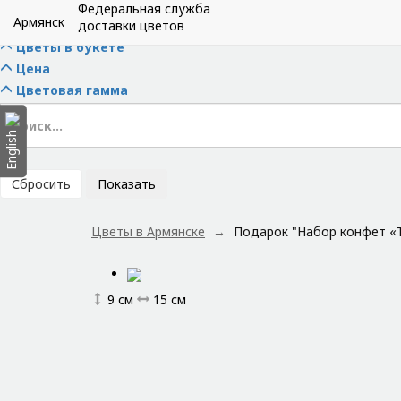
Скрыть фильтры
Федеральная служба
Армянск
Тип букета
доставки цветов
Цветы в букете
Цена
Цветовая гамма
English
Сбросить
Показать
Цветы в Армянске
Подарок "Набор конфет «
9 см
15 см